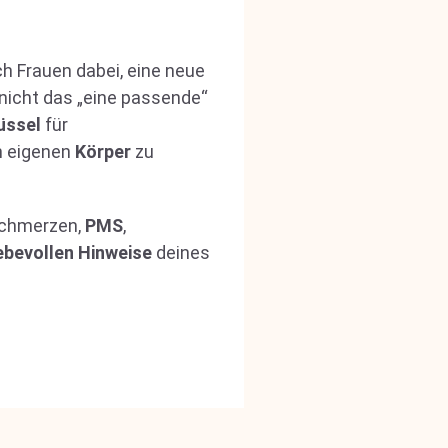
ch Frauen dabei, eine neue
 nicht das „eine passende“
üssel
für
en eigenen
Körper
zu
schmerzen,
PMS
,
iebevollen Hinweise
deines