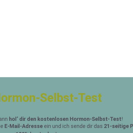
Hormon-Selbst-Test
Dann
hol‘ dir den kostenlosen Hormon-Selbst-Test
!
ne
E-Mail-Adresse
ein und ich sende dir das
21-seitige 