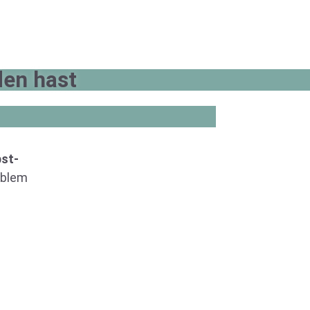
en hast
st-
oblem