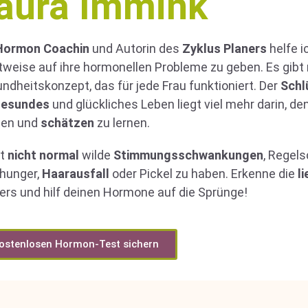
aura Immink
Hormon Coachin
und Autorin des
Zyklus Planers
helfe i
tweise auf ihre hormonellen Probleme zu geben. Es gibt
ndheitskonzept, das für jede Frau funktioniert. Der
Schl
gesundes
und glückliches Leben liegt viel mehr darin, d
nen und
schätzen
zu lernen.
st
nicht normal
wilde
Stimmungsschwankungen
, Regel
hunger,
Haarausfall
oder Pickel zu haben. Erkenne die
l
ers und hilf deinen Hormone auf die Sprünge!
ostenlosen Hormon-Test sichern