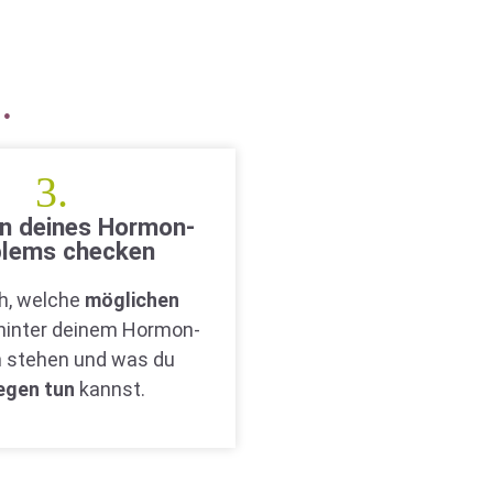
…
3.
n deines Hormon-
blems checken
ch, welche
möglichen
hinter deinem Hormon-
 stehen und was du
egen tun
kannst.