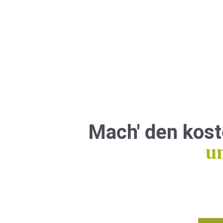
Mach' den kos
u