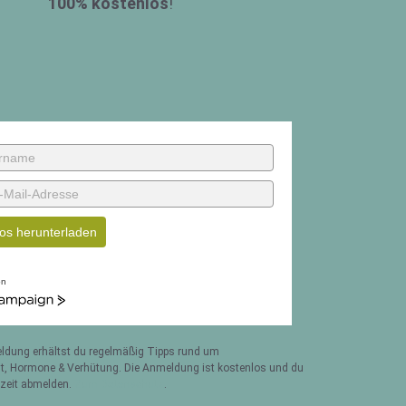
100% kostenlos
!
os herunterladen
on
ign
ldung erhältst du regelmäßig Tipps rund um
t, Hormone & Verhütung. Die Anmeldung ist kostenlos und du
rzeit abmelden.
Zum Datenschutz
.