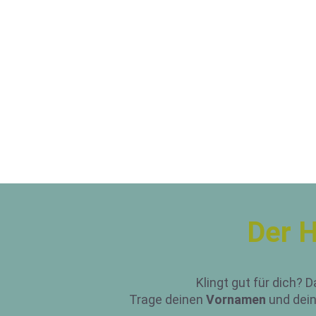
Der 
Klingt gut für dich? 
Trage deinen
Vornamen
und dei