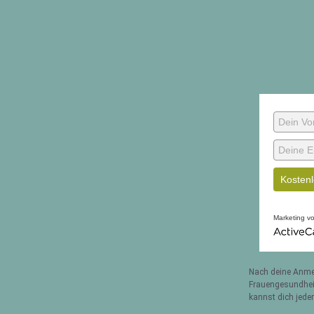
Kostenl
Marketing v
ActiveCampa
Nach deine Anme
Frauengesundhei
kannst dich jede