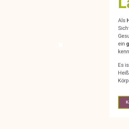
L
Als
Sich
Gesu
ein
ken
Es i
Heiß
Körp
K