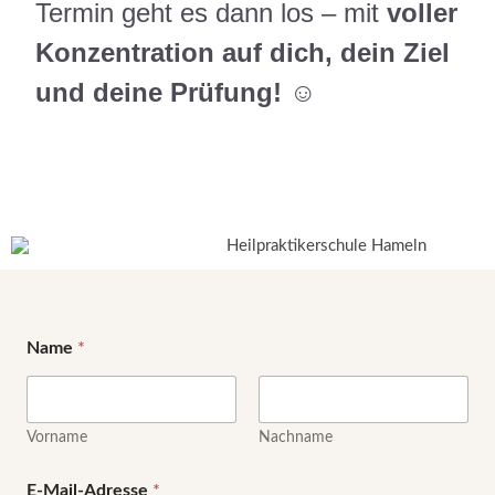
Termin geht es dann los – mit
voller
Konzentration auf dich, dein Ziel
und deine Prüfung! ☺️
N
Name
*
a
m
e
o
d
Vorname
Nachname
e
r
E-Mail-Adresse
*