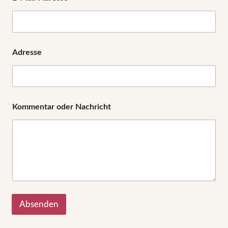
K
o
m
m
e
n
Adresse
t
a
r
Kommentar oder Nachricht
Absenden