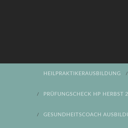
HEILPRAKTIKERAUSBILDUNG
PRÜFUNGSCHECK HP HERBST 
GESUNDHEITSCOACH AUSBIL