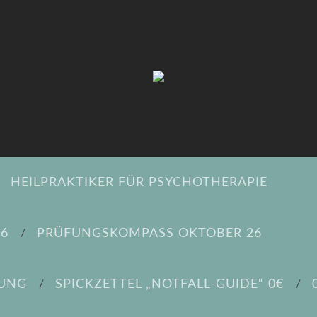
HEILPRAKTIKER FÜR PSYCHOTHERAPIE
26
PRÜFUNGSKOMPASS OKTOBER 26
DUNG
SPICKZETTEL „NOTFALL-GUIDE“ 0€