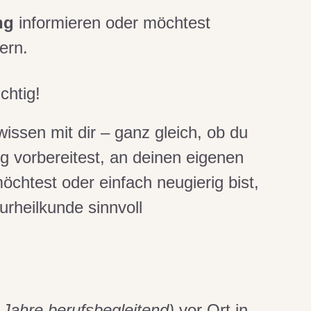
ng
informieren oder möchtest
bern.
ichtig!
wissen mit dir – ganz gleich, ob du
ng vorbereitest, an deinen eigenen
chtest oder einfach neugierig bist,
rheilkunde sinnvoll
 Jahre berufsbegleitend)
vor Ort in