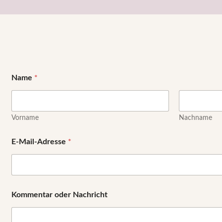
Name
*
Vorname
Nachname
E-Mail-Adresse
*
E
Kommentar oder Nachricht
-
M
a