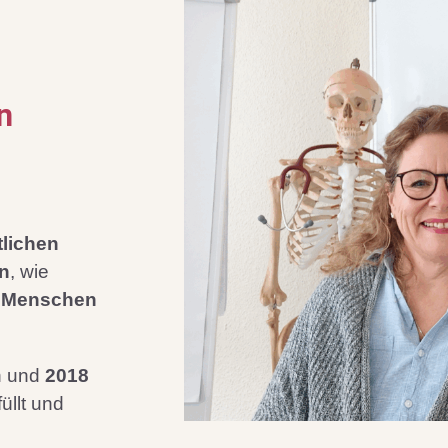
n
tlichen
n
, wie
e Menschen
 und
2018
üllt und