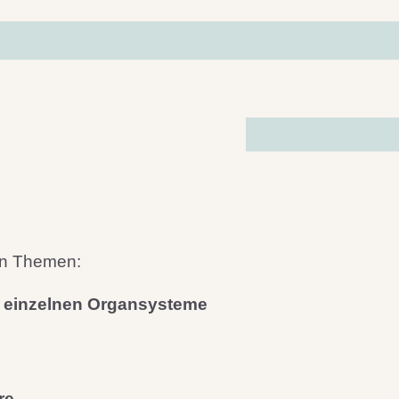
en Themen:
r einzelnen Organsysteme
re,