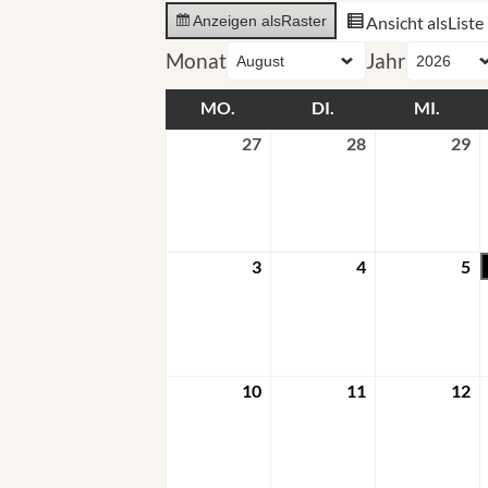
Ansicht als
Liste
Anzeigen als
Raster
Monat
Jahr
MO.
DI.
MI.
27
28
29
3
4
5
10
11
12